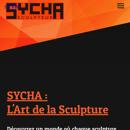
EN
FR
SYCHA :
L'Art de la Sculpture
Découvrez un monde où chaque sculpture